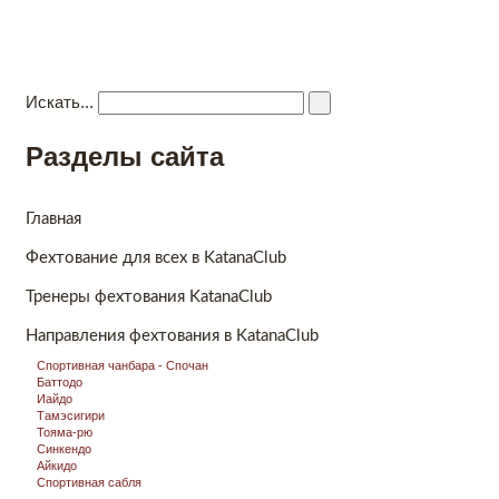
Katana Club
Kлуб боевых единоборств
Главная
Новости
Видео
Направления фехтования
Ко
Искать...
Разделы сайта
Главная
Фехтование для всех в KatanaClub
Тренеры фехтования KatanaClub
Направления фехтования в KatanaClub
Спортивная чанбара - Спочан
Баттодо
Иайдо
Тамэсигири
Тояма-рю
Синкендо
Айкидо
Спортивная сабля