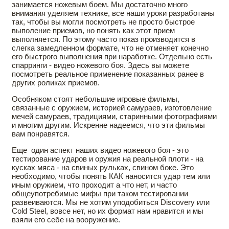
занимается ножевым боем. Мы достаточно много
внимания уделяем технике, все наши уроки разработаны
так, чтобы вы могли посмотреть не просто быстрое
выполение приемов, но понять как этот прием
выполняется. По этому часто показ производится в
слегка замедленном формате, что не отменяет конечно
его быстрого выполнения при наработке. Отдельно есть
спарринги - видео ножевого боя. Здесь вы можете
посмотреть реальное применение показанных ранее в
других роликах приемов.
Особняком стоят небольшие игровые фильмы,
связанные с оружием, историей самураев, изготовление
мечей самураев, традициями, старинными фотографиями
и многим другим. Искренне надеемся, что эти фильмы
вам понравятся.
Еще один аспект наших видео ножевого боя - это
тестирование ударов и оружия на реальной плоти - на
кусках мяса - на свиных рульках, свином боке. Это
необходимо, чтобы понять КАК наносится удар тем или
иным оружием, что проходит а что нет, и часто
общеупотребимые мифы при таком тестировании
развеиваются. Мы не хотим уподобиться Discovery или
Cold Steel, вовсе нет, но их формат нам нравится и мы
взяли его себе на вооружение.