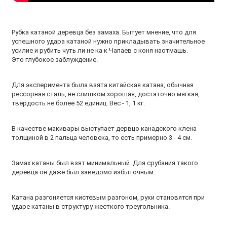
Рубка катаной деревца без замаха. Бытует мнение, что для
успешного удара катаной нужно прикладывать значительное
усилие и рубить чуть ли не ка к Чапаев с коня наотмашь.
Это глубокое заблуждение.
Для эксперимента была взята китайская катана, обычная
рессорная сталь, не слишком хорошая, достаточно мягкая,
твердость не более 52 единиц. Вес - 1, 1 кг.
В качестве макивары выступает дервцо канадского клена
толщиной в 2 пальца человека, то есть примерно 3 - 4 см.
Замах катаны был взят минимальный. Для срубания такого
деревца он даже был заведомо избыточным.
Катана разгоняется кистевым разгоном, руки становятся при
ударе катаны в структуру жесткого треугольника.