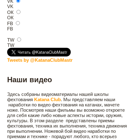
VK
VK
ОК
ОК
FB
FB
TW
TW
Tweets by @KatanaClubMastr
Наши видео
Здесь собраны видеоматериалы нашей школы
фехтования
Katana Club
. Мы представляем наши
наработки по видео фехтования на катанах, мачете
ноже. Посмотрев наши фильмы вы возможно откроете
для себя какие либо новые аспекты истории, оружия,
культуры. В этом разделе представлены приемы
фехтования, техника их выполнения, техника движения
при выполнении. Ножевой бой видео наработки по
приемам и технике - порадуют любого, кто всерьез