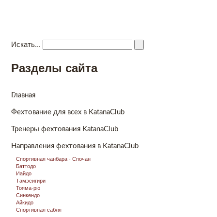
Katana Club
Kлуб боевых единоборств
Главная
Новости
Видео
Направления фехтования
Ко
Искать...
Разделы сайта
Главная
Фехтование для всех в KatanaClub
Тренеры фехтования KatanaClub
Направления фехтования в KatanaClub
Спортивная чанбара - Спочан
Баттодо
Иайдо
Тамэсигири
Тояма-рю
Синкендо
Айкидо
Спортивная сабля