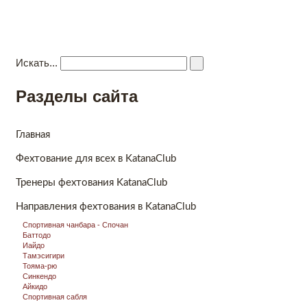
Katana Club
Kлуб боевых единоборств
Главная
Новости
Видео
Направления фехтования
Ко
Искать...
Разделы сайта
Главная
Фехтование для всех в KatanaClub
Тренеры фехтования KatanaClub
Направления фехтования в KatanaClub
Спортивная чанбара - Спочан
Баттодо
Иайдо
Тамэсигири
Тояма-рю
Синкендо
Айкидо
Спортивная сабля