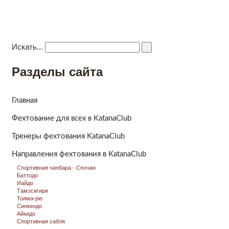
Katana Club
Kлуб боевых единоборств
Главная
Новости
Видео
Направления фехтования
Ко
Искать...
Разделы сайта
Главная
Фехтование для всех в KatanaClub
Тренеры фехтования KatanaClub
Направления фехтования в KatanaClub
Спортивная чанбара - Спочан
Баттодо
Иайдо
Тамэсигири
Тояма-рю
Синкендо
Айкидо
Спортивная сабля