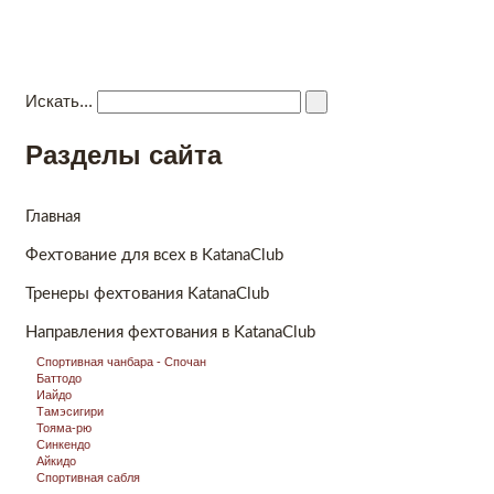
Katana Club
Kлуб боевых единоборств
Главная
Новости
Видео
Направления фехтования
Ко
Искать...
Разделы сайта
Главная
Фехтование для всех в KatanaClub
Тренеры фехтования KatanaClub
Направления фехтования в KatanaClub
Спортивная чанбара - Спочан
Баттодо
Иайдо
Тамэсигири
Тояма-рю
Синкендо
Айкидо
Спортивная сабля